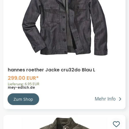
hannes roether Jacke cru32do Blau L
299.00 EUR*
Lieferung: 6.95 EUR
mey-edlich.de
Mehr Info
Zum Shop