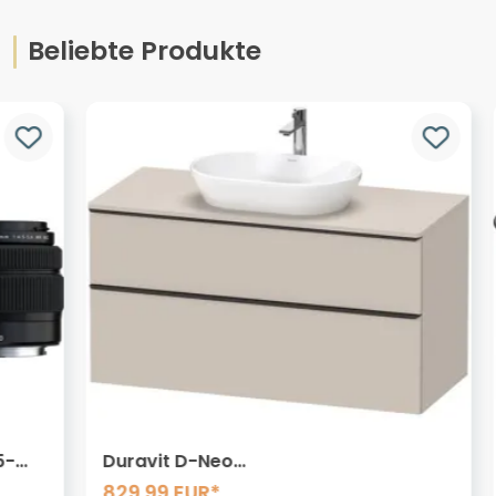
Beliebte Produkte
Duravit D-Neo
N
Konsolenwaschtischunterbau 120 x
829.99 EUR*
8