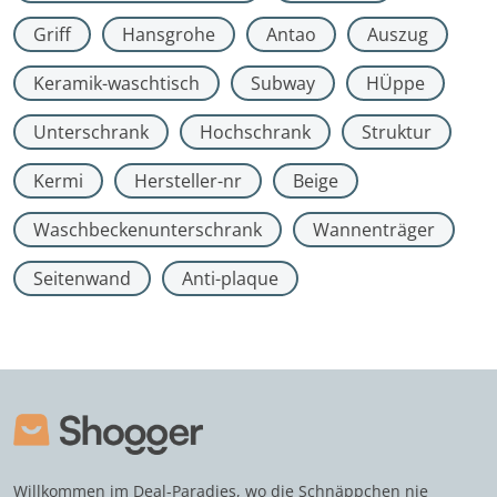
Griff
Hansgrohe
Antao
Auszug
Keramik-waschtisch
Subway
HÜppe
Unterschrank
Hochschrank
Struktur
Kermi
Hersteller-nr
Beige
Waschbeckenunterschrank
Wannenträger
Seitenwand
Anti-plaque
Willkommen im Deal-Paradies, wo die Schnäppchen nie