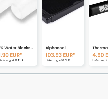
Alphacool
Thermal Grizzly
Alphaco
NexXxoS HPE-30
Aeronaut
12/9mm
103.93 EUR*
4.90 EUR*
14.83
Full Copper
W&auml;rmeleitpaste
HardTu
Lieferung: 4.99 EUR
Lieferung: 4.99 EUR
Lie
280mm Radiator
- 1g
- 4er Se
(320cm