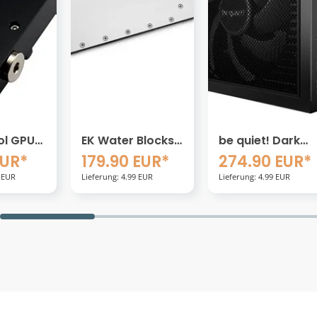
Blocks
be quiet! Dark
Aquatuning
PU WB
Power 14 1000W
Phobya
EUR*
274.90 EUR*
2.49 EUR*
0 -
Knickschutzfede
: 4.99 EUR
Lieferung: 4.99 EUR
Lieferung: 4.99 EUR
nox
einzeln 19,1mm
(200mm Lang)