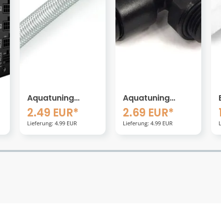
Aquatuning
EK Water Blocks
10mm G1/4
EK-HD Tube
2.69 EUR*
1.90 EUR*
r
Steckanschluss
10/12mm 2-Slot
Lieferung: 4.99 EUR
Lieferung: 4.99 EUR
90&deg; drehbar
(2 St&uuml;ck)
schwarz
kunststoff