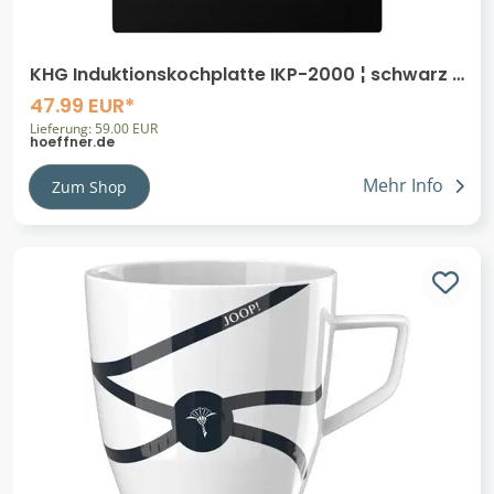
KHG Induktionskochplatte IKP-2000 ¦ schwarz ¦
Glas ¦ Maße (cm): B: 35 H: 4,2 T:
47.99 EUR*
Lieferung: 59.00 EUR
hoeffner.de
Mehr Info
Zum Shop