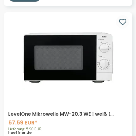
LevelOne Mikrowelle MW-20.3 WE ¦ weiß ¦
Metall,Kunststoff,Glas ¦ Maße (cm): B:
57.59 EUR*
Lieferung: 5.90 EUR
hoeffner.de