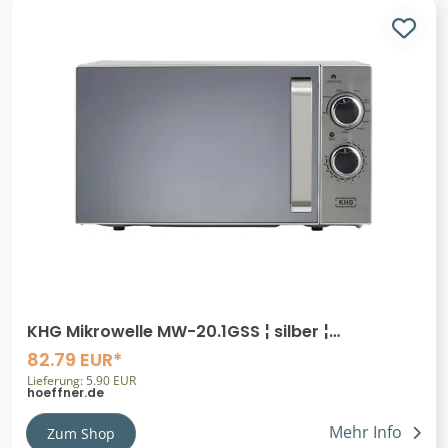
KHG Mikrowelle MW-20.1GSS ¦ silber ¦
Kunststoff,Glas,Metall ¦ Maße (cm): B:
82.79 EUR*
Lieferung: 5.90 EUR
hoeffner.de
Mehr Info
Zum Shop