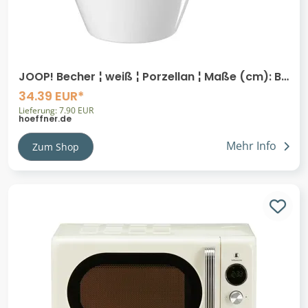
JOOP! Becher ¦ weiß ¦ Porzellan ¦ Maße (cm): B:
8,5 H: 9,5
34.39 EUR*
Lieferung: 7.90 EUR
hoeffner.de
Mehr Info
Zum Shop