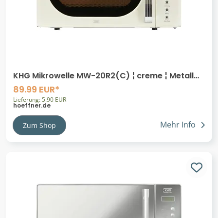
KHG Mikrowelle MW-20R2(C) ¦ creme ¦ Metall
lackiert,Metall,Kunststoff,Glas ¦
89.99 EUR*
Lieferung: 5.90 EUR
hoeffner.de
Mehr Info
Zum Shop