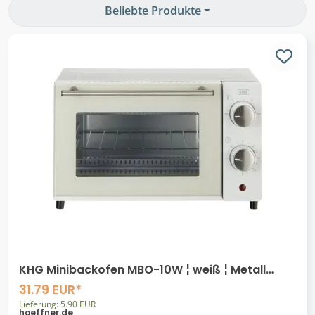
Beliebte Produkte
KHG Minibackofen MBO-10W ¦ weiß ¦ Metall
lackiert,Glas ¦ Maße (cm): B: 36,5 H:
31.79 EUR*
Lieferung: 5.90 EUR
hoeffner.de