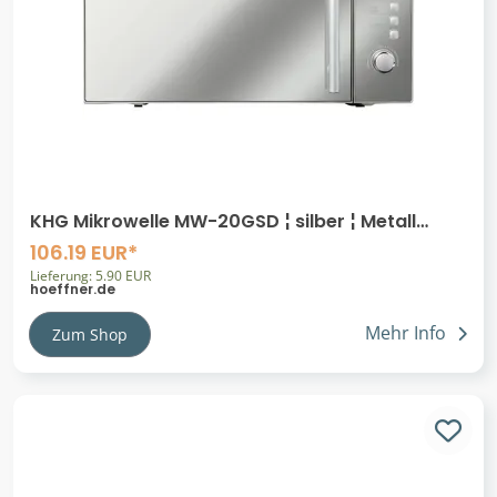
KHG Mikrowelle MW-20GSD ¦ silber ¦ Metall
lackiert,Kunststoff,Edelstahl ¦ Maße
106.19 EUR*
Lieferung: 5.90 EUR
hoeffner.de
Mehr Info
Zum Shop