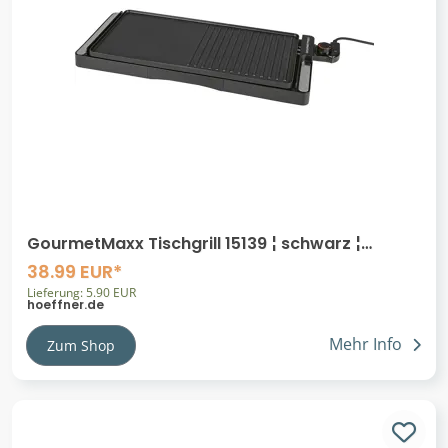
GourmetMaxx Tischgrill 15139 ¦ schwarz ¦
Kunststoff,Aluminium ¦ Maße (cm): B:
38.99 EUR*
Lieferung: 5.90 EUR
hoeffner.de
Mehr Info
Zum Shop