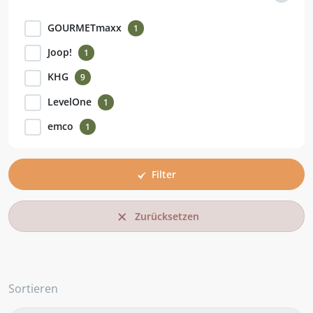
GOURMETmaxx
1
Joop!
1
KHG
9
LevelOne
1
emco
1
Filter
Zurücksetzen
Sortieren