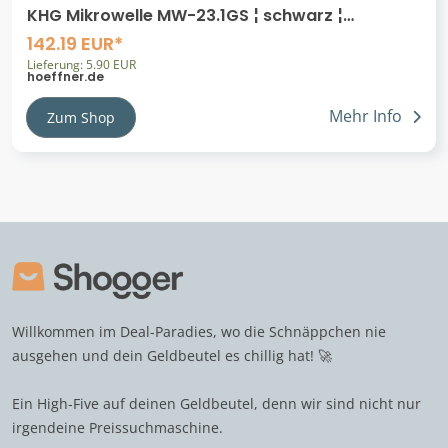
KHG Mikrowelle MW-23.1GS ¦ schwarz ¦
Metall,Kunststoff,Glas ¦ Maße (cm): B:
142.19 EUR*
Lieferung: 5.90 EUR
hoeffner.de
Mehr Info
Zum Shop
Willkommen im Deal-Paradies, wo die Schnäppchen nie
ausgehen und dein Geldbeutel es chillig hat! 🚀
Ein High-Five auf deinen Geldbeutel, denn wir sind nicht nur
irgendeine Preissuchmaschine.