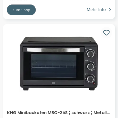
Mehr Info
Zum Shop
KHG Minibackofen MBO-25S ¦ schwarz ¦ Metall
lackiert,Glas ¦ Maße (cm): B: 47,3