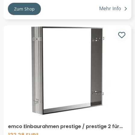
Mehr Info
Zum Shop
emco Einbaurahmen prestige / prestige 2 für
Lichtspiegelschränken Breite 615mm, 610 x
122.28 EUR*