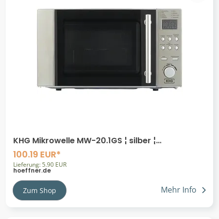
KHG Mikrowelle MW-20.1GS ¦ silber ¦
Glas,Metall,Kunststoff ¦ Maße (cm): B: 45,2
100.19 EUR*
Lieferung: 5.90 EUR
hoeffner.de
Mehr Info
Zum Shop