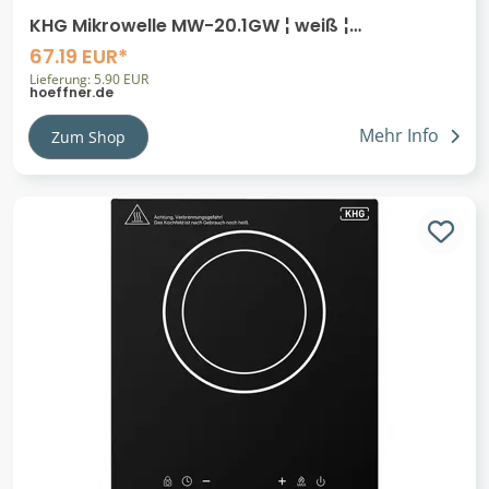
KHG Mikrowelle MW-20.1GW ¦ weiß ¦
Kunststoff,Metall,Glas ¦ Maße (cm): B: 45,2
67.19 EUR*
Lieferung: 5.90 EUR
hoeffner.de
Mehr Info
Zum Shop