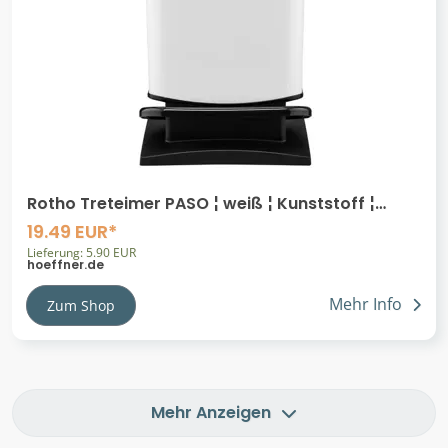
Rotho Treteimer PASO ¦ weiß ¦ Kunststoff ¦
Maße (cm): B: 29,3 H: 45,7 T: 26.6
19.49 EUR*
Lieferung: 5.90 EUR
hoeffner.de
Mehr Info
Zum Shop
Mehr Anzeigen