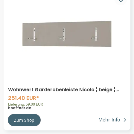
Wohnwert Garderobenleiste Nicolo ¦ beige ¦
MDF-Platte ¦ Maße (cm): B: 100 H: 25
251.40 EUR*
Lieferung: 59.00 EUR
hoeffner.de
Mehr Info
Zum Shop