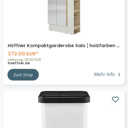
Höffner Kompaktgarderobe Salo ¦ holzfarben ¦
Maße (cm): B: 76 H: 201,5 T: 37.0
372.00 EUR*
Lieferung: 59.00 EUR
hoeffner.de
Mehr Info
Zum Shop