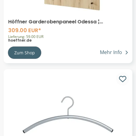
Höffner Garderobenpaneel Odessa ¦
holzfarben ¦ Holzwerkstoff ¦ Maße (cm): B: 80 H:
309.00 EUR*
115
Lieferung: 59.00 EUR
hoeffner.de
Mehr Info
Zum Shop