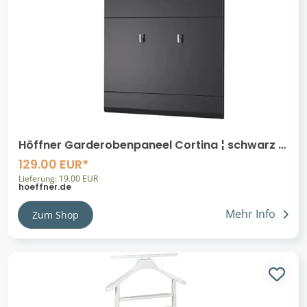
Höffner Garderobenpaneel Cortina ¦ schwarz ¦
Holzwerkstoff ¦ Maße (cm): B: 80 H: 110 T:
129.00 EUR*
Lieferung: 19.00 EUR
hoeffner.de
Mehr Info
Zum Shop