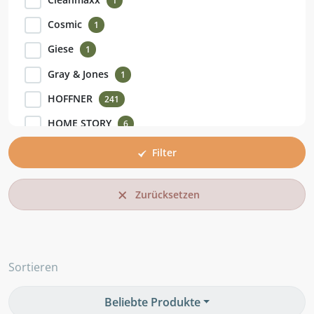
1
Cosmic
1
Giese
1
Gray & Jones
1
HOFFNER
241
HOME STORY
6
Joop!
1
Filter
KHG
8
Zurücksetzen
Medium
5
Mia & Mo
1
Mondo
2
Sortieren
Rotho
9
SCHÖNER WOHNEN Kollektion
1
Beliebte Produkte