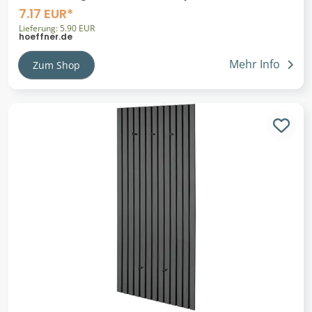
Kunststoff ¦ Maße (cm): B: 30 H: 17,2 T:
7.17 EUR*
Lieferung: 5.90 EUR
hoeffner.de
Mehr Info
Zum Shop