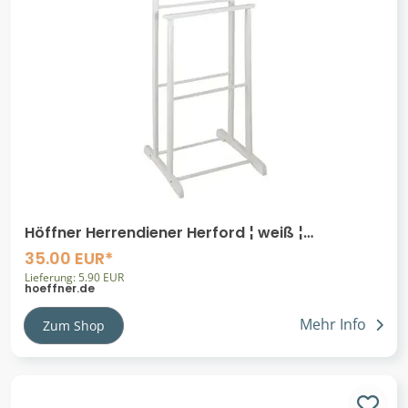
Höffner Herrendiener Herford ¦ weiß ¦
Massivholz ¦ Maße (cm): B: 47 H: 102 T: 36.0
35.00 EUR*
Lieferung: 5.90 EUR
hoeffner.de
Mehr Info
Zum Shop