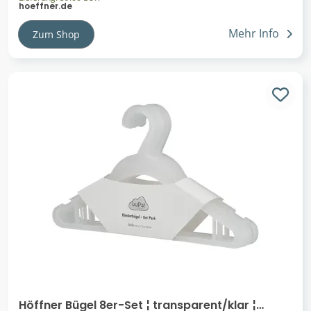
hoeffner.de
Mehr Info
Zum Shop
Höffner Bügel 8er-Set ¦ transparent/klar ¦