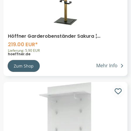
Höffner Garderobenständer Sakura ¦
holzfarben ¦ Massivholz,Metall ¦ Maße (cm): B:
219.00 EUR*
40 H:
Lieferung: 5.90 EUR
hoeffner.de
Mehr Info
Zum Shop