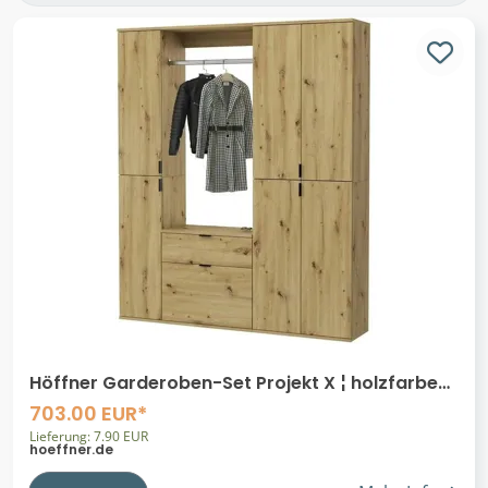
SMART
2
Selsey
4
UNO
16
Wohnwert
25
Woodford
4
by Living
6
como
2
Höffner Garderoben-Set Projekt X ¦ holzfarben
¦ Maße (cm): B: 152 H: 193 T: 34.0
703.00 EUR*
Lieferung: 7.90 EUR
hoeffner.de