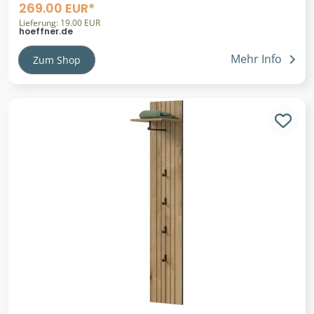
Bolognano ¦ grün ¦ Maße (cm): B: 109 H: 192 T:
269.00 EUR*
34.8
Lieferung: 19.00 EUR
hoeffner.de
Mehr Info
Zum Shop