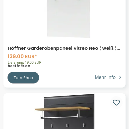
Höffner Garderobenpaneel Vitreo Neo ¦ weiß ¦
Holzwerkstoff ¦ Maße (cm): B: 80 H: 138 T:
139.00 EUR*
Lieferung: 19.00 EUR
hoeffner.de
Mehr Info
Zum Shop