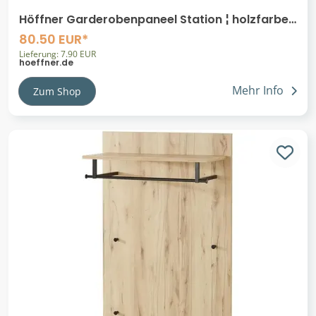
Höffner Garderobenpaneel Station ¦ holzfarben
¦ Holzwerkstoff ¦ Maße (cm): B: 31 H: 160
80.50 EUR*
Lieferung: 7.90 EUR
hoeffner.de
Mehr Info
Zum Shop