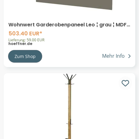
Wohnwert Garderobenpaneel Leo ¦ grau ¦ MDF-
Platte ¦ Maße (cm): B: 93 H: 88 T:
503.40 EUR*
Lieferung: 59.00 EUR
hoeffner.de
Mehr Info
Zum Shop