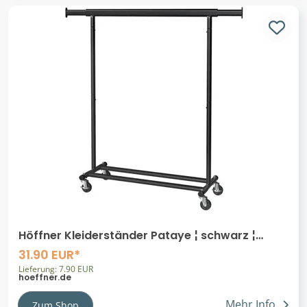
Höffner Kleiderständer Pataye ¦ schwarz ¦
Metall ¦ Maße (cm): B: 92 H: 160
31.90 EUR*
Lieferung: 7.90 EUR
hoeffner.de
Mehr Info
Zum Shop