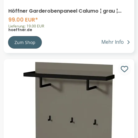
Höffner Garderobenpaneel Calumo ¦ grau ¦
Holzwerkstoff,Filz ¦ Maße (cm): B: 50 H: 125
99.00 EUR*
Lieferung: 19.00 EUR
hoeffner.de
Mehr Info
Zum Shop