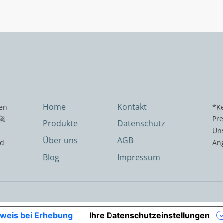
Home
Kontakt
hen
*Ke
🚀
Pre
Produkte
Datenschutz
Uns
Über uns
AGB
nd
An
Blog
Impressum
weis bei Erhebung
Ihre Datenschutzeinstellungen