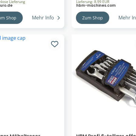
 Kg
nlose Lieferung
Lieferung: 8.99 EUR
euro.de
hbm-machines.com
Mehr Info
Mehr In
um Shop
Zum Shop