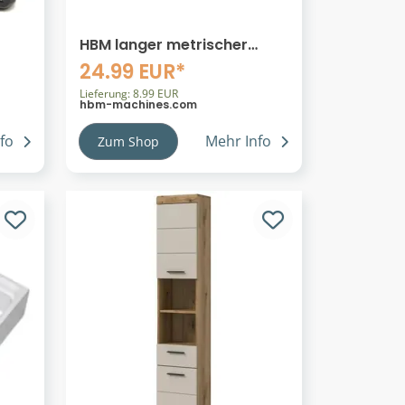
HBM langer metrischer
Schlag-Steckschlüsselsatz
24.99 EUR*
1/2 Zoll, 13-teilig
Lieferung: 8.99 EUR
hbm-machines.com
fo
Mehr Info
Zum Shop