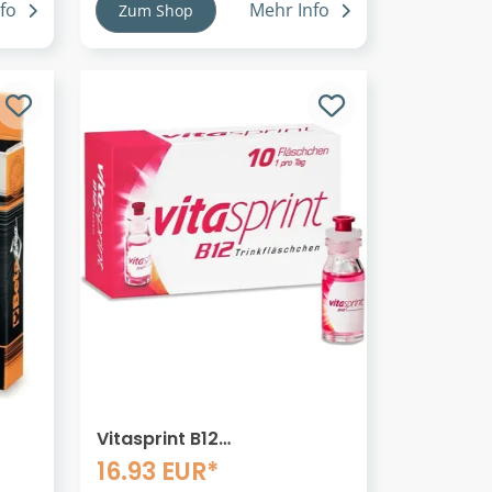
fo
Mehr Info
Zum Shop
Vitasprint B12
Set,
Trinkfläschchen 10 St
16.93 EUR*
Trinkampullen