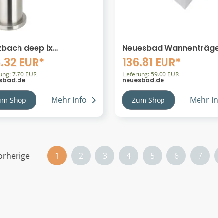
zbach deep ix
Neuesbad Wannenträg
dventil 35 / 115 ohne
für Bette extraflach
6.32 EUR*
136.81 EUR*
uf, Edelstahl matt
90x90x6,5 SD21156
rstet, 28.200086.1.09
rung: 7.70 EUR
Lieferung: 59.00 EUR
sbad.de
neuesbad.de
200086.1.09
Mehr Info
Mehr In
um Shop
Zum Shop
orherige
1
2
3
4
5
6
7