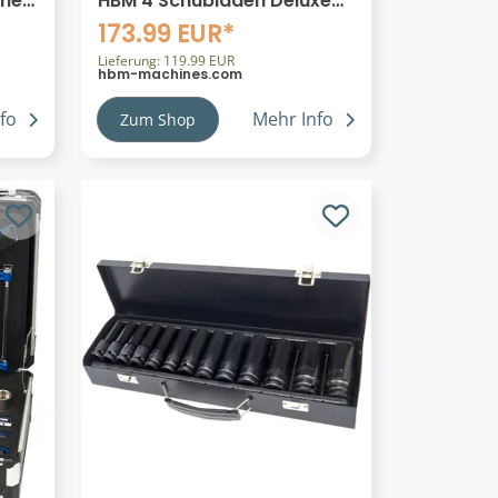
ener
HBM 4 Schubladen Deluxe
Profi-Werkzeugschrank für
173.99 EUR*
Werkstattausrüstung
schwarz blau
Lieferung: 119.99 EUR
hbm-machines.com
fo
Mehr Info
Zum Shop