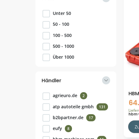
Unter 50
50 - 100
100 - 500
500 - 1000
Über 1000
Händler
HBM 
agrieuro.de
2
und
64
18 
atp autoteile gmbh
131
Liefe
hbm-
b2bpartner.de
17
Z
eufy
8