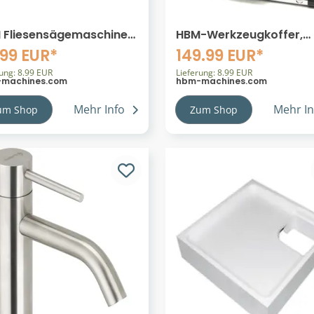
 Fliesensägemaschine -
HBM-Werkzeugkoffer,
esenschneider - 450W
Werkzeugsatz mit EVA-
.99 EUR*
149.99 EUR*
Einlage 154-teilig
rung: 8.99 EUR
Lieferung: 8.99 EUR
machines.com
hbm-machines.com
Mehr Info
Mehr In
um Shop
Zum Shop