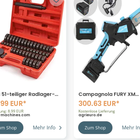
51-teiliger Radlager-
Campagnola FURY XM
 Dichtungsausbausatz
Akku-Astschneider 2× 14,4
.99 EUR*
300.63 EUR*
- 65 mm
V 2,5 Ah
rung: 8.99 EUR
Kostenlose Lieferung
machines.com
agrieuro.de
Mehr Info
Mehr In
um Shop
Zum Shop