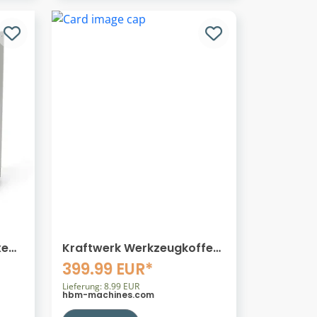
xe
Kraftwerk Werkzeugkoffer
 für
230-teilig 1050NL
399.99 EUR*
Lieferung: 8.99 EUR
hbm-machines.com