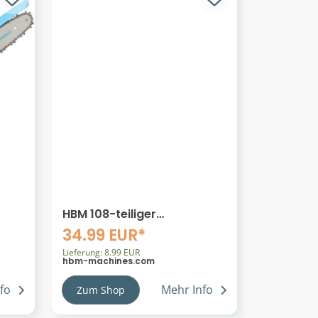
HBM 108-teiliger
Steckschlüssel-Satz,
34.99 EUR*
metrische Größen
Lieferung: 8.99 EUR
hbm-machines.com
fo
Mehr Info
Zum Shop