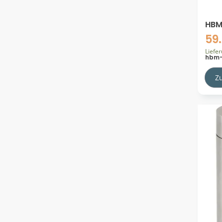
Joop!
24
HBM
Jung Pumpen
22
Fli
59
KAJA
34
Liefe
hbm-
KALDEWEI
226
Z
KEUCO
650
KHG
4
KOLBENSCHMIDT
1
KS TOOLS
80
KWC
30
KWC Aquarotter GmbH
24
Kermi
148
Kludi
106