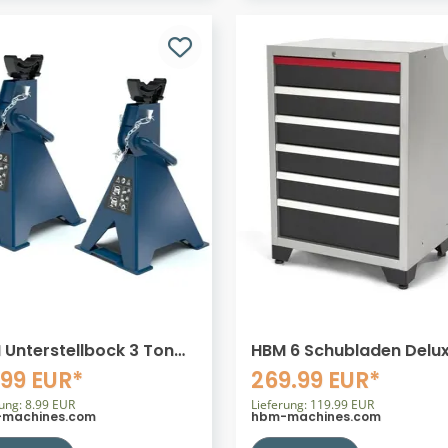
 Unterstellbock 3 Ton
HBM 6 Schubladen Delu
 Doppelverriegelung
Profi-Werkzeugschrank
.99 EUR*
269.99 EUR*
Werkstattausrüstung
rung: 8.99 EUR
Lieferung: 119.99 EUR
machines.com
hbm-machines.com