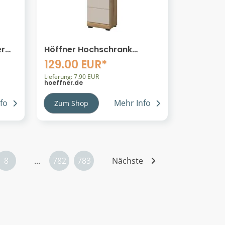
er
Höffner Hochschrank
Schloonsee ¦ holzfarben ¦
129.00 EUR*
Maße (cm): B: 37 H: 191
Lieferung: 7.90 EUR
hoeffner.de
fo
Mehr Info
Zum Shop
8
...
782
783
Nächste