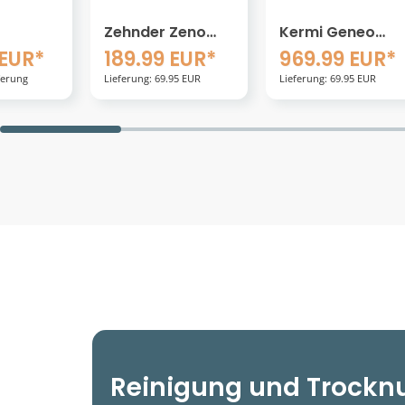
Zeno
Kermi Geneo
Hanselifter
50-05
quadris-E
Deichselstapler
EUR*
969.99 EUR*
3419.65 EUR
örper
Badheizkörper
Easy-DH1233
: 69.95 EUR
Lieferung: 69.95 EUR
Kostenlose Lieferung
4 cm mit
44,7 x 3,2 x 81,4
Hubhöhe
chluss
cm inkl. Elektro-
3300mm
Set WRX rechts
Tragkraft 1200k
Reinigung und Trockn