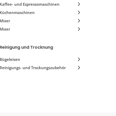
Kaffee- und Espressomaschinen
Küchenmaschinen
Mixer
Mixer
Sandwich, Crêpe & Waffelmaschinen
Toaster
Reinigung und Trocknung
Wasserkocher
Bügeleisen
Wasserreiniger
Reinigungs- und Trockungszubehör
Zitruspressen & Entsafter
Zubehör für kleine Haushaltsgeräte