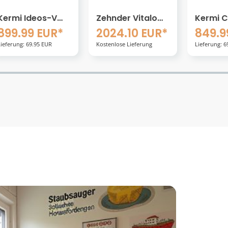
Zehnder Vitalo
Kermi Casteo-D
Kermi I
Bar VIPES-190-
Badheizkörper 75
Badheiz
2024.10 EUR*
849.99 EUR*
1629.
040/GD
x 3 x 125,9 cm, NA
60 x 5,8
Kostenlose Lieferung
Lieferung: 69.95 EUR
Kostenlose 
Heizkörper 40 x
500, Anschluss
cm inkl.
189 cm
rechts
Set WRX