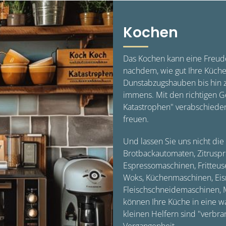
Kochen
Das Kochen kann eine Freude
nachdem, wie gut Ihre Küche
Dunstabzugshauben bis hin z
immens. Mit den richtigen G
Katastrophen" verabschieden 
freuen.
Und lassen Sie uns nicht die
Brotbackautomaten, Zitruspre
Espressomaschinen, Fritteus
Woks, Küchenmaschinen, Ei
Fleischschneidemaschinen, M
können Ihre Küche in eine w
kleinen Helfern sind "verbra