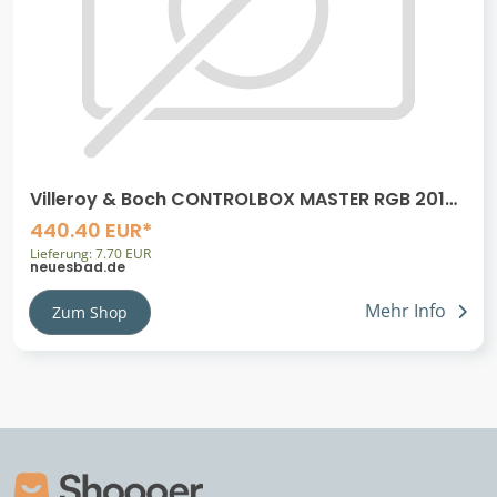
Villeroy & Boch CONTROLBOX MASTER RGB 2015
SPARE PART, UCELP0914-S UCELP0914-S
440.40 EUR*
Lieferung: 7.70 EUR
neuesbad.de
Mehr Info
Zum Shop