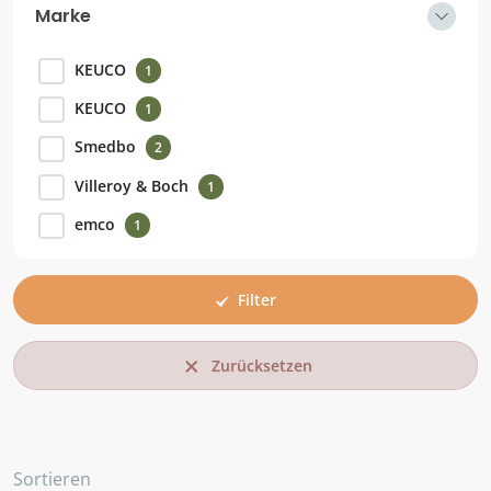
Marke
KEUCO
1
KEUCO
1
Smedbo
2
Villeroy & Boch
1
emco
1
Filter
Zurücksetzen
Sortieren