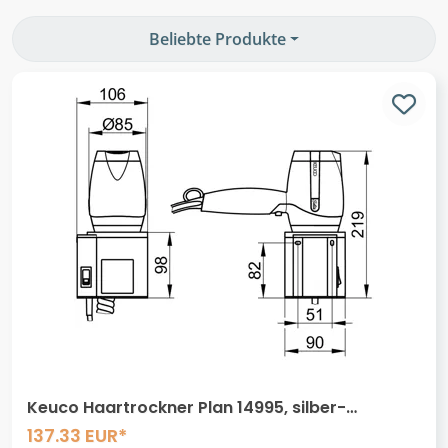
Beliebte Produkte
Keuco Haartrockner Plan 14995, silber-
eloxiert/schwarzgrau, mit Halter, 14995170037
137.33 EUR*
14995170037