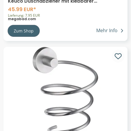
Keuco Duschabzieher mit klebbarer
Wandhalterung
45.99 EUR*
Lieferung: 7.95 EUR
megabad.com
Mehr Info
Zum Shop