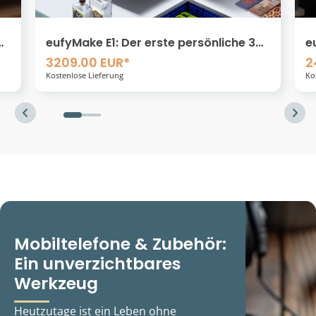
eufyMake E1: Der erste persönliche 3D-
euf
Textur UV-Drucker
Tex
3209.00 EUR*
240
Kostenlose Lieferung
Kosten
Mobiltelefone & Zubehör:
Ein unverzichtbares
Werkzeug
Heutzutage ist ein Leben ohne