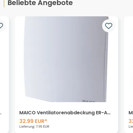
Beliebte Angebote
MAICO Ventilatorenabdeckung ER-A
M
für Ventilatoreneinsatz ER-EC
f
32.99 EUR*
3
Lieferung: 7.95 EUR