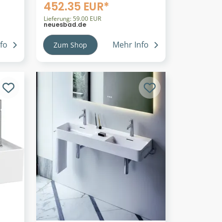
k
Kombi THE NEW CLASSIC
452.35 EUR*
370x700 VARIO-Abg.
,
spülrandlos weiß,
Lieferung: 59.00 EUR
neuesbad.de
H8248580000001
H8248580000001
fo
Mehr Info
Zum Shop