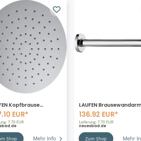
FEN Kopfbrause
LAUFEN Brausewandarm
0mm, Edelstahl Rund
runde Rosette, Ausladu
.10 EUR*
136.92 EUR*
e Brausenarm
420mm, chrom
79810032311
rung: 7.70 EUR
HF960109100001
Lieferung: 7.70 EUR
sbad.de
neuesbad.de
Mehr Info
Mehr In
um Shop
Zum Shop