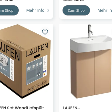
sbad.de
neuesbad.de
23424001121
Mehr Info
Mehr In
um Shop
Zum Shop
FEN Set Wandtiefspül-
LAUFEN