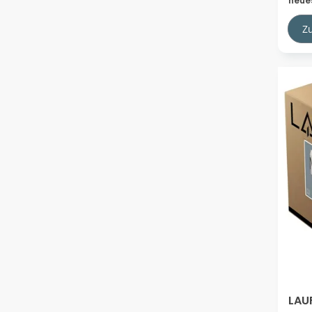
neue
H81
Z
LAU