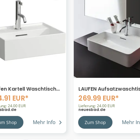
fen Kartell Waschtisch
LAUFEN Aufsatzwaschti
erbaufähig 81533.0
VAL 550x420, weiß mit 
4.91 EUR*
269.99 EUR*
53300001111
,Unterseite geschliffen,
rung: 24.00 EUR
81628.2, 8162824001041
Lieferung: 24.00 EUR
sbad.de
neuesbad.de
H8162824001041
Mehr Info
Mehr In
um Shop
Zum Shop