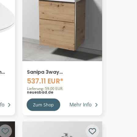
m
Sanipa 3way
Waschtischunterbau zu
537.11 EUR*
Laufen Pro S Waschtisch
mit 2 Auszügen, Eiche
Lieferung: 59.00 EUR
neuesbad.de
Natural-Touch BR76685
fo
Mehr Info
Zum Shop