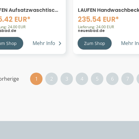
FEN Aufsatzwaschtisch
LAUFEN Handwaschbec
 560x450, weiß
Kartell · LAUFEN 460x280
5.42 EUR*
235.54 EUR*
rseite geschliffen,
weiß, 81533.4,
30.2, 8163020001091
rung: 24.00 EUR
8153340001121
Lieferung: 24.00 EUR
sbad.de
neuesbad.de
63020001091
H8153340001121
Mehr Info
Mehr In
um Shop
Zum Shop
orherige
1
2
3
4
5
6
7