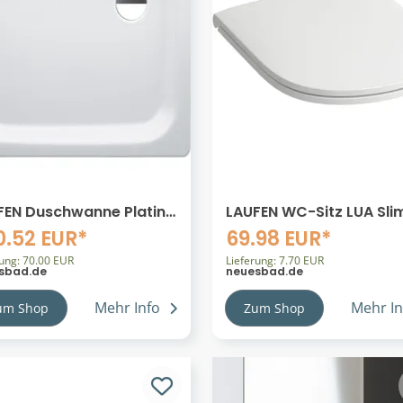
FEN Duschwanne Platina
LAUFEN WC-Sitz LUA Sli
l inkl.Schallschutz
H8910830000001
0.52 EUR*
69.98 EUR*
x900x65mm weiß,
50130000401
rung: 70.00 EUR
Lieferung: 7.70 EUR
sbad.de
neuesbad.de
50130000401
Mehr Info
Mehr In
um Shop
Zum Shop