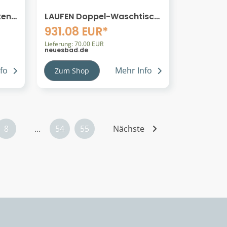
ken
LAUFEN Doppel-Waschtisch
,
VAL, 1 Hahnloch, mit
931.08 EUR*
Überlauf 1200x420
Halbnasszone mittig LCC
Lieferung: 70.00 EUR
neuesbad.de
weiß, H81428
H8142824001041
fo
Mehr Info
Zum Shop
8
...
54
55
Nächste