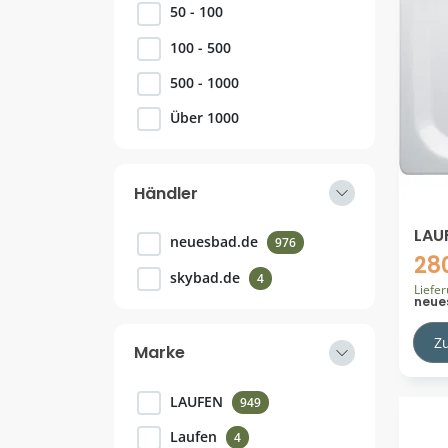
50 - 100
100 - 500
500 - 1000
Über 1000
Händler
LAU
neuesbad.de
976
Stah
28
750
skybad.de
4
H21
Liefe
neue
H21
Z
Marke
LAUFEN
949
Laufen
4