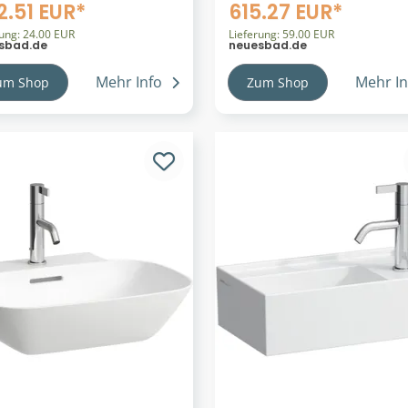
+ Sitz MEDA
Waschtischunterschran
2.51 EUR*
615.27 EUR*
x360mm, Silent Flush,
SONAR f.WT H810342
phit matt
rung: 24.00 EUR
580x240 2 Türen Kupfer
Lieferung: 59.00 EUR
sbad.de
neuesbad.de
61107580001
H4054830340411
H4054830340411
Mehr Info
Mehr In
um Shop
Zum Shop