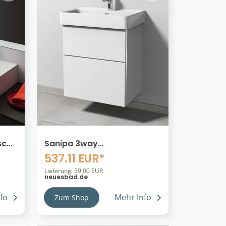
sch
Sanipa 3way
LCC
Waschtischunterbau zu
537.11 EUR*
Laufen Pro S Waschtisch
mit 2 Auszügen, Weiß-Soft
Lieferung: 59.00 EUR
neuesbad.de
BR76743
fo
Mehr Info
Zum Shop