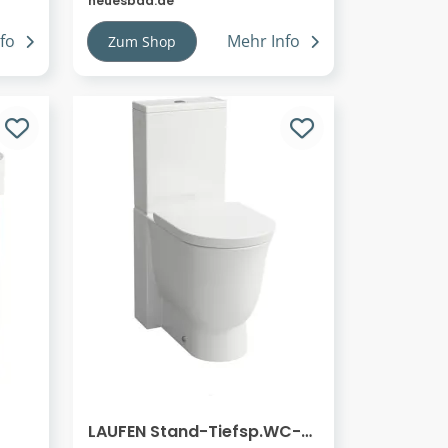
neuesbad.de
H8103337581091
fo
Mehr Info
Zum Shop
LAUFEN Stand-Tiefsp.WC-