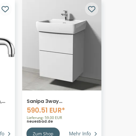
,
Sanipa 3way
ng
Waschtischunterbau zu
590.51 EUR*
Laufen Pro A Waschtisch
mit 2 Auszügen, Weiß-Soft
Lieferung: 59.00 EUR
neuesbad.de
SM75643
fo
Mehr Info
Zum Shop