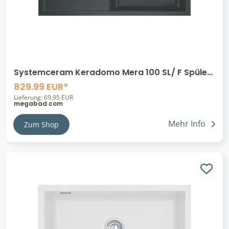
Systemceram Keradomo Mera 100 SL/ F Spüle
rechts für flächenbündigen Einbau mit
829.99 EUR*
Excenterbetätigung, inkl. Armaturbohrung
Lieferung: 69.95 EUR
megabad.com
Mehr Info
Zum Shop