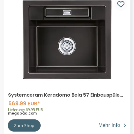
Systemceram Keradomo Bela 57 Einbauspüle
mit Excenterbetätigung, ohne Hahnlochbohrung
569.99 EUR*
Lieferung: 69.95 EUR
megabad.com
Mehr Info
Zum Shop