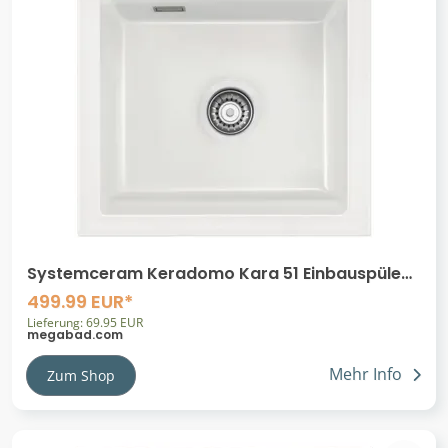
Systemceram Keradomo Kara 51 Einbauspüle
mit Handbetätigung
499.99 EUR*
Lieferung: 69.95 EUR
megabad.com
Mehr Info
Zum Shop