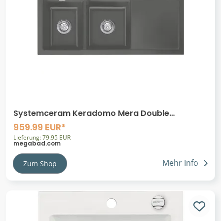
Systemceram Keradomo Mera Double
Einbauspüle links mit Excenterbetätigung, inkl.
959.99 EUR*
Armaturbohrung
Lieferung: 79.95 EUR
megabad.com
Mehr Info
Zum Shop