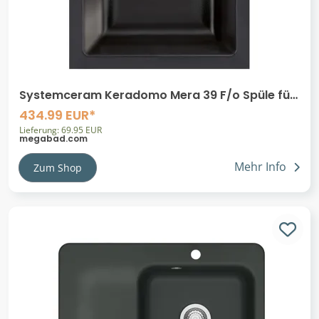
Systemceram Keradomo Mera 39 F/o Spüle für
flächenbündigen Einbau mit Handbetätigung,
434.99 EUR*
ohne Hahnlochbohrung
Lieferung: 69.95 EUR
megabad.com
Mehr Info
Zum Shop