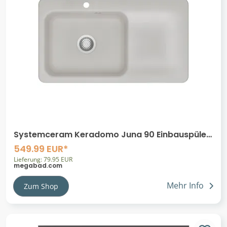
Systemceram Keradomo Juna 90 Einbauspüle
links mit Handbetätigung
549.99 EUR*
Lieferung: 79.95 EUR
megabad.com
Mehr Info
Zum Shop