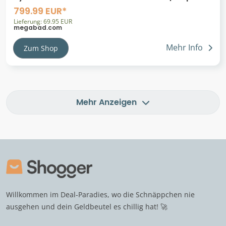
für flächenbündigen Einbau mit
799.99 EUR*
Handbetätigung, ohne Hahnlochbohrung
Lieferung: 69.95 EUR
megabad.com
Mehr Info
Zum Shop
Mehr Anzeigen
Willkommen im Deal-Paradies, wo die Schnäppchen nie
ausgehen und dein Geldbeutel es chillig hat! 🚀