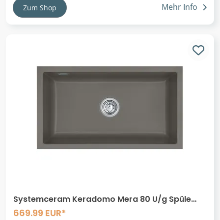
Mehr Info
Zum Shop
Systemceram Keradomo Mera 80 U/g Spüle
zum Unterbau Oberseite geschliffen
669.99 EUR*