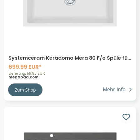
Systemceram Keradomo Mera 80 F/o Spüle für
flächenbündigen Einbau mit
699.99 EUR*
Excenterbetätigung, ohne Hahnlochbohrung
Lieferung: 69.95 EUR
megabad.com
Mehr Info
Zum Shop