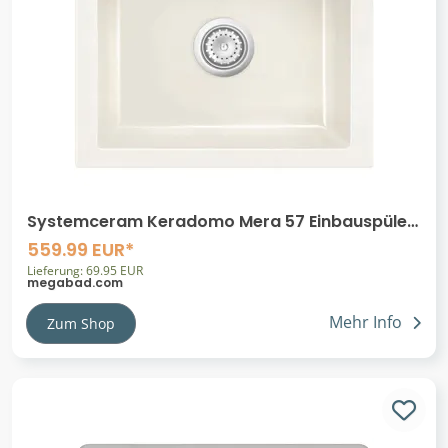
Systemceram Keradomo Mera 57 Einbauspüle
mit Handbetätigung, mit Hahnlochbohrung
559.99 EUR*
Lieferung: 69.95 EUR
megabad.com
Mehr Info
Zum Shop