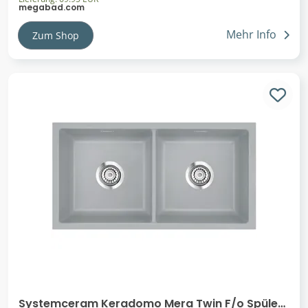
megabad.com
Mehr Info
Zum Shop
Systemceram Keradomo Mera Twin F/o Spüle