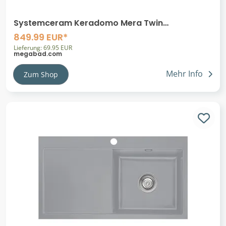
Systemceram Keradomo Mera Twin
Einbauspüle mit Excenterbetätigung, inkl.
849.99 EUR*
Armaturbohrung
Lieferung: 69.95 EUR
megabad.com
Mehr Info
Zum Shop