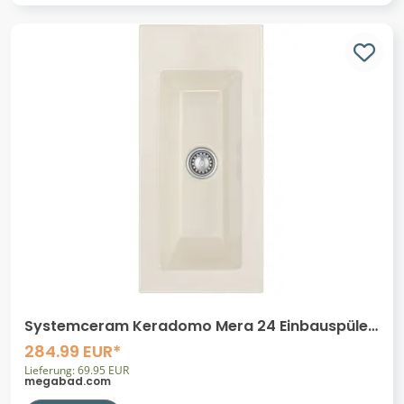
Systemceram Keradomo Mera 24 Einbauspüle
mit Handbetätigung, ohne Hahnlochbohrung
284.99 EUR*
Lieferung: 69.95 EUR
megabad.com