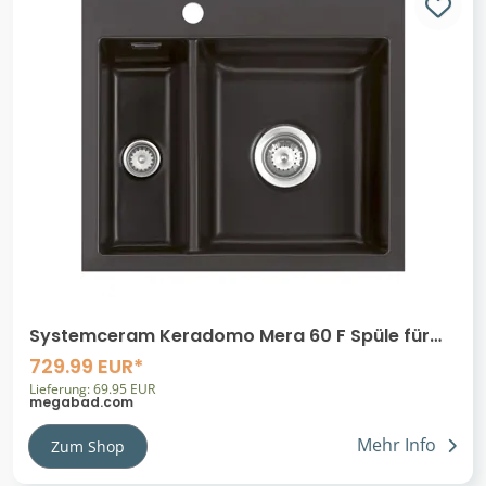
Systemceram Keradomo Mera 60 F Spüle für
flächenbündigen Einbau mit
729.99 EUR*
Excenterbetätigung, inkl. Armaturbohrung
Lieferung: 69.95 EUR
megabad.com
Mehr Info
Zum Shop