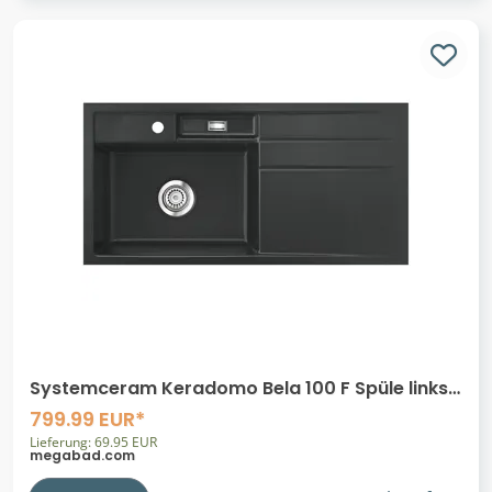
Systemceram Keradomo Bela 100 F Spüle links
für flächenbündigen Einbau mit
799.99 EUR*
Handbetätigung, inkl. Armaturbohrung
Lieferung: 69.95 EUR
megabad.com