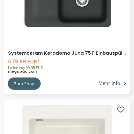
Systemceram Keradomo Juna 75 F Einbauspüle
rechts für flächenbündigen Einbau mit
679.99 EUR*
Excenterbetätigung
Lieferung: 69.95 EUR
megabad.com
Mehr Info
Zum Shop