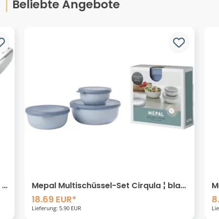
Beliebte Angebote
Mepal Multischüssel-Set Cirqula ¦ blau
Me
¦ Kunststoff ¦ Maße (cm): B: 19,2 H: 8
E
18.69 EUR*
8
0
Lieferung: 5.90 EUR