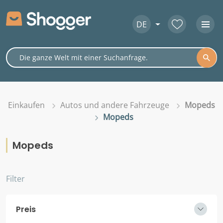
DE
Einkaufen
Autos und andere Fahrzeuge
Mopeds
Mopeds
Mopeds
Filter
Preis