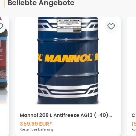
Beliebte Angebote
Mannol 208 L Antifreeze AG13 (-40)
C
Hightec Kühlerfrostschutzmittel
[
359.99 EUR*
1
[Hersteller-Nr. MN4013-DR]
Kostenlose Lieferung
Ko