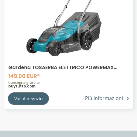
Gardena TOSAERBA ELETTRICO POWERMAX
1100W 32 CM
149.00 EUR*
Consegna gratuita
buytutto.com
Più informazioni
Vai al negozio