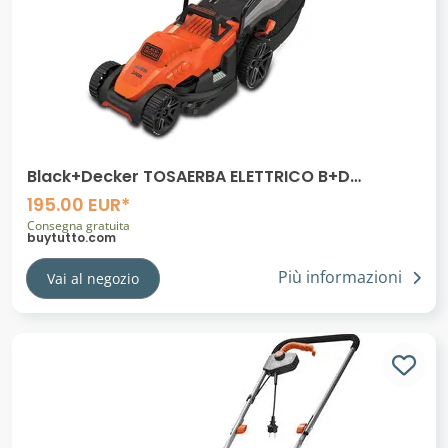
Black+Decker TOSAERBA ELETTRICO B+D
BEMW461ES 1400W 34 CM
195.00 EUR*
Consegna gratuita
buytutto.com
Più informazioni
Vai al negozio