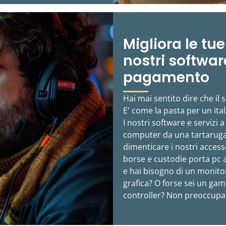
Migliora le tue
nostri software
pagamento
Hai mai sentito dire che il
E' come la pasta per un itali
I nostri software e serviz
computer da una tartaruga
dimenticare i nostri accesso
borse e custodie porta pc al
e hai bisogno di un monitor
grafica? O forse sei un gam
controller? Non preoccupart