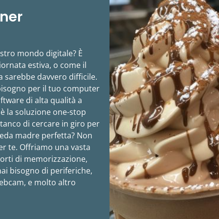
tner
ostro mondo digitale? È
iornata estiva, o come il
ta sarebbe davvero difficile.
 bisogno per il tuo computer
ftware di alta qualità a
è la soluzione one-stop
stanco di cercare in giro per
cheda madre perfetta? Non
er te. Offriamo una vasta
porti di memorizzazione,
ai bisogno di periferiche,
ebcam, e molto altro