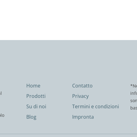
Home
Contatto
*Ne
l
inf
Prodotti
Privacy
son
Su di noi
Termini e condizioni
bas
olo
Blog
Impronta