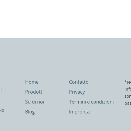
Home
Contatto
*Ne
l
inf
Prodotti
Privacy
son
Su di noi
Termini e condizioni
bas
olo
Blog
Impronta