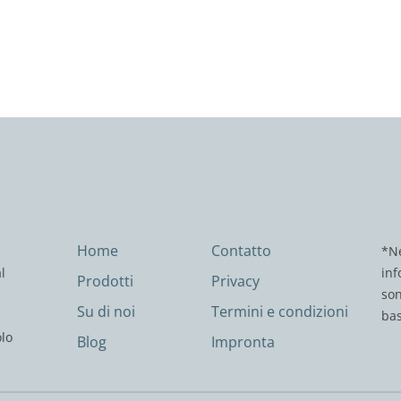
Home
Contatto
*Ne
l
inf
Prodotti
Privacy
son
Su di noi
Termini e condizioni
bas
olo
Blog
Impronta