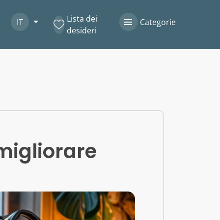
Lista dei
IT
Categorie
desideri
migliorare