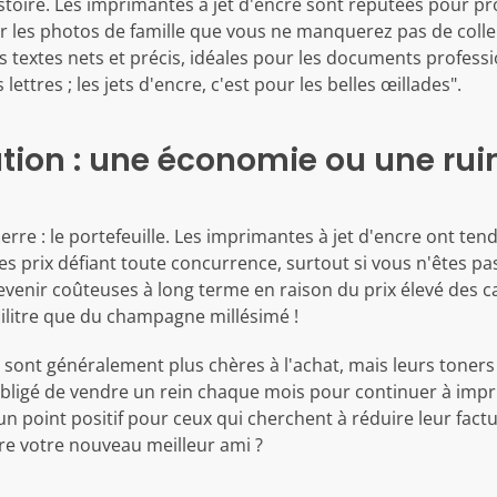
histoire. Les imprimantes à jet d'encre sont réputées pour p
ur les photos de famille que vous ne manquerez pas de colle
 les textes nets et précis, idéales pour les documents profe
 lettres ; les jets d'encre, c'est pour les belles œillades".
ion : une économie ou une rui
rre : le portefeuille. Les imprimantes à jet d'encre ont ten
 prix défiant toute concurrence, surtout si vous n'êtes pa
venir coûteuses à long terme en raison du prix élevé des ca
lilitre que du champagne millésimé !
, sont généralement plus chères à l'achat, mais leurs toners
 obligé de vendre un rein chaque mois pour continuer à imp
n point positif pour ceux qui cherchent à réduire leur factu
re votre nouveau meilleur ami ?