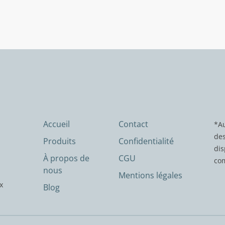
Accueil
Contact
*Au
des
Produits
Confidentialité
dis
À propos de
CGU
com
nous
Mentions légales
x
Blog